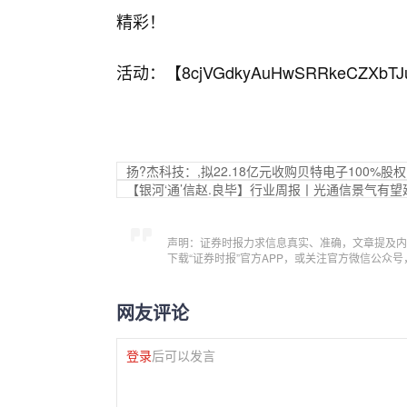
精彩！
活动：【
8cjVGdkyAuHwSRRkeCZXbTJ
扬?杰科技：,拟22.18亿元收购贝特电子100%股权
【银河‘通’信赵.良毕】行业周报丨光通信景气有
声明：证券时报力求信息真实、准确，文章提及内
下载“证券时报”官方APP，或关注官方微信公众
网友评论
登录
后可以发言